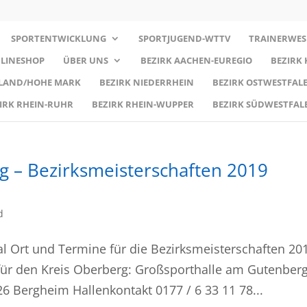
SPORTENTWICKLUNG
SPORTJUGEND-WTTV
TRAINERWES
LINESHOP
ÜBER UNS
BEZIRK AACHEN-EUREGIO
BEZIRK
RLAND/HOHE MARK
BEZIRK NIEDERRHEIN
BEZIRK OSTWESTFALE
IRK RHEIN-RUHR
BEZIRK RHEIN-WUPPER
BEZIRK SÜDWESTFAL
g – Bezirksmeisterschaften 2019
d
al Ort und Termine für die Bezirksmeisterschaften 20
h für den Kreis Oberberg: Großsporthalle am Gutenber
Bergheim Hallenkontakt 0177 / 6 33 11 78...