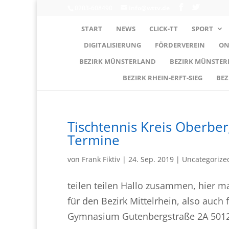
0203-608490
info@wttv.de
START
NEWS
CLICK-TT
SPORT
DIGITALISIERUNG
FÖRDERVEREIN
ON
BEZIRK MÜNSTERLAND
BEZIRK MÜNSTE
BEZIRK RHEIN-ERFT-SIEG
BEZ
Tischtennis Kreis Oberber
Termine
von
Frank Fiktiv
|
24. Sep. 2019
|
Uncategorize
teilen teilen Hallo zusammen, hier m
für den Bezirk Mittelrhein, also auc
Gymnasium Gutenbergstraße 2A 50126 