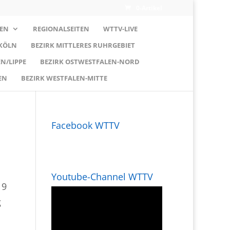
0-Artikel
EN
REGIONALSEITEN
WTTV-LIVE
 KÖLN
BEZIRK MITTLERES RUHRGEBIET
N/LIPPE
BEZIRK OSTWESTFALEN-NORD
EN
BEZIRK WESTFALEN-MITTE
Facebook WTTV
Youtube-Channel WTTV
19
g