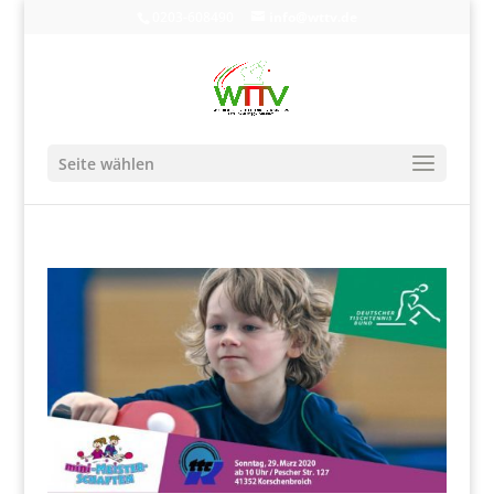
0203-608490
info@wttv.de
Seite wählen