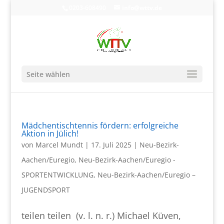
0203-608490
info@wttv.de
Seite wählen
Mädchentischtennis fördern: erfolgreiche
Aktion in Jülich!
von
Marcel Mundt
|
17. Juli 2025
|
Neu-Bezirk-
Aachen/Euregio
,
Neu-Bezirk-Aachen/Euregio -
SPORTENTWICKLUNG
,
Neu-Bezirk-Aachen/Euregio –
JUGENDSPORT
teilen teilen (v. l. n. r.) Michael Küven,