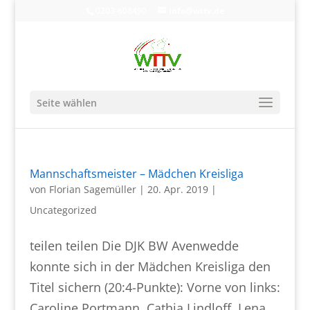
0203-608490
info@wttv.de
Seite wählen
Mannschaftsmeister – Mädchen Kreisliga
von
Florian Sagemüller
|
20. Apr. 2019
|
Uncategorized
teilen teilen Die DJK BW Avenwedde
konnte sich in der Mädchen Kreisliga den
Titel sichern (20:4-Punkte): Vorne von links:
Caroline Portmann, Cathia Lindloff, Lena