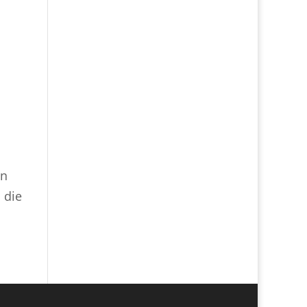
in
 die