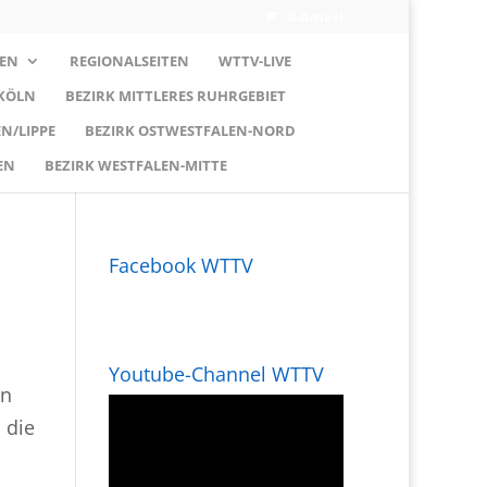
0-Artikel
EN
REGIONALSEITEN
WTTV-LIVE
 KÖLN
BEZIRK MITTLERES RUHRGEBIET
N/LIPPE
BEZIRK OSTWESTFALEN-NORD
EN
BEZIRK WESTFALEN-MITTE
Facebook WTTV
Youtube-Channel WTTV
in
 die