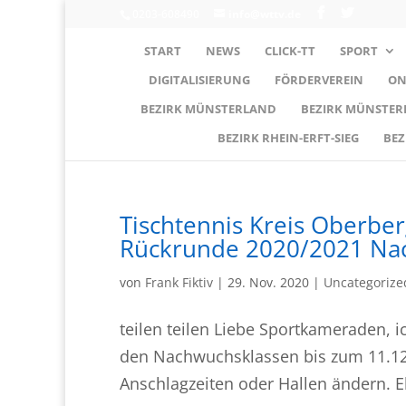
0203-608490
info@wttv.de
START
NEWS
CLICK-TT
SPORT
DIGITALISIERUNG
FÖRDERVEREIN
ON
BEZIRK MÜNSTERLAND
BEZIRK MÜNSTE
BEZIRK RHEIN-ERFT-SIEG
BEZ
Tischtennis Kreis Oberbe
Rückrunde 2020/2021 Na
von
Frank Fiktiv
|
29. Nov. 2020
|
Uncategorize
teilen teilen Liebe Sportkameraden, i
den Nachwuchsklassen bis zum 11.12
Anschlagzeiten oder Hallen ändern. 