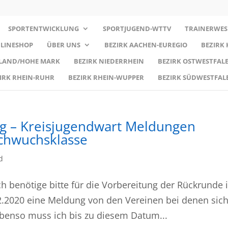
SPORTENTWICKLUNG
SPORTJUGEND-WTTV
TRAINERWES
LINESHOP
ÜBER UNS
BEZIRK AACHEN-EUREGIO
BEZIRK
RLAND/HOHE MARK
BEZIRK NIEDERRHEIN
BEZIRK OSTWESTFALE
IRK RHEIN-RUHR
BEZIRK RHEIN-WUPPER
BEZIRK SÜDWESTFAL
rg – Kreisjugendwart Meldungen
chwuchsklasse
d
ch benötige bitte für die Vorbereitung der Rückrunde 
.2020 eine Meldung von den Vereinen bei denen sich
Ebenso muss ich bis zu diesem Datum...