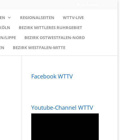
0-Artikel
EN
REGIONALSEITEN
WTTV-LIVE
 KÖLN
BEZIRK MITTLERES RUHRGEBIET
N/LIPPE
BEZIRK OSTWESTFALEN-NORD
EN
BEZIRK WESTFALEN-MITTE
Facebook WTTV
Youtube-Channel WTTV