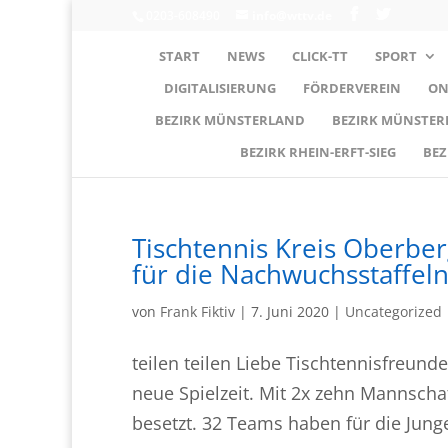
0203-608490
info@wttv.de
START
NEWS
CLICK-TT
SPORT
DIGITALISIERUNG
FÖRDERVEREIN
ON
BEZIRK MÜNSTERLAND
BEZIRK MÜNSTE
BEZIRK RHEIN-ERFT-SIEG
BEZ
Tischtennis Kreis Oberberg
für die Nachwuchsstaffel
von
Frank Fiktiv
|
7. Juni 2020
|
Uncategorized
teilen teilen Liebe Tischtennisfreunde
neue Spielzeit. Mit 2x zehn Mannscha
besetzt. 32 Teams haben für die Junge