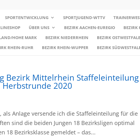
SPORTENTWICKLUNG
SPORTJUGEND-WTTV
TRAINERWES
LINESHOP
ÜBER UNS
BEZIRK AACHEN-EUREGIO
BEZIRK
RLAND/HOHE MARK
BEZIRK NIEDERRHEIN
BEZIRK OSTWESTFALE
IRK RHEIN-RUHR
BEZIRK RHEIN-WUPPER
BEZIRK SÜDWESTFAL
 Bezirk Mittelrhein Staffeleinteilung
n Herbstrunde 2020
, als Anlage versende ich die Staffeleinteilung für die
ften sind die beiden Jungen 18 Bezirksligen optimal
n 18 Bezirksklasse gemeldet – das...