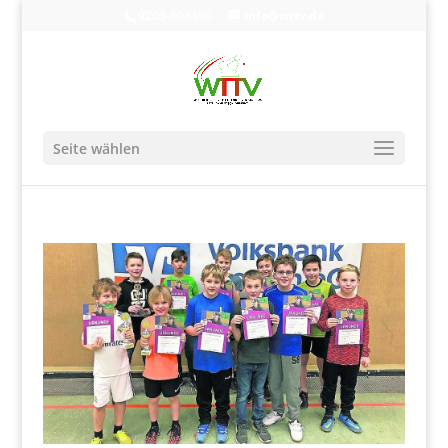
0203-608490
info@wttv.de
Seite wählen