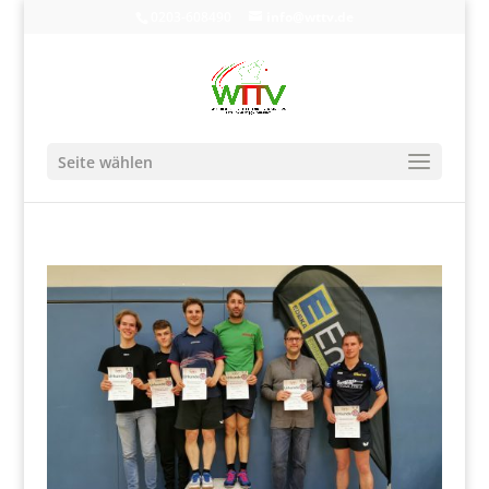
0203-608490
info@wttv.de
Seite wählen