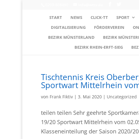
0203-608490
info@wttv.de
START
NEWS
CLICK-TT
SPORT
DIGITALISIERUNG
FÖRDERVEREIN
ON
BEZIRK MÜNSTERLAND
BEZIRK MÜNSTE
BEZIRK RHEIN-ERFT-SIEG
BEZ
Tischtennis Kreis Oberbe
Sportwart Mittelrhein vom
von
Frank Fiktiv
|
3. Mai 2020
|
Uncategorized
teilen teilen Sehr geehrte Sportkame
19/20 Sportwart Mittelrhein vom 02.05
Klasseneinteilung der Saison 2020/20