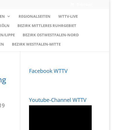
0-Artikel
EN
REGIONALSEITEN
WTTV-LIVE
 KÖLN
BEZIRK MITTLERES RUHRGEBIET
N/LIPPE
BEZIRK OSTWESTFALEN-NORD
EN
BEZIRK WESTFALEN-MITTE
Facebook WTTV
ng
Youtube-Channel WTTV
19