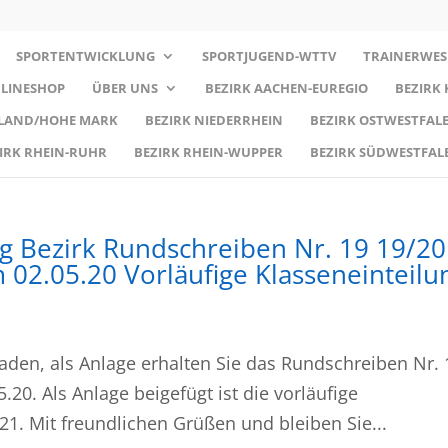
SPORTENTWICKLUNG
SPORTJUGEND-WTTV
TRAINERWES
LINESHOP
ÜBER UNS
BEZIRK AACHEN-EUREGIO
BEZIRK
RLAND/HOHE MARK
BEZIRK NIEDERRHEIN
BEZIRK OSTWESTFALE
IRK RHEIN-RUHR
BEZIRK RHEIN-WUPPER
BEZIRK SÜDWESTFAL
rg Bezirk Rundschreiben Nr. 19 19/20
 02.05.20 Vorläufige Klasseneinteilu
raden, als Anlage erhalten Sie das Rundschreiben Nr. 
.20. Als Anlage beigefügt ist die vorläufige
21. Mit freundlichen Grüßen und bleiben Sie...