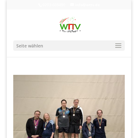
0203-608490
info@wttv.de
Seite wählen