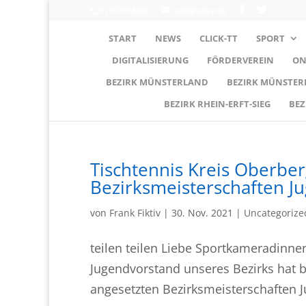
0203-608490
info@wttv.de
START
NEWS
CLICK-TT
SPORT
DIGITALISIERUNG
FÖRDERVEREIN
ON
BEZIRK MÜNSTERLAND
BEZIRK MÜNSTE
BEZIRK RHEIN-ERFT-SIEG
BEZ
Tischtennis Kreis Oberbe
Bezirksmeisterschaften J
von
Frank Fiktiv
|
30. Nov. 2021
|
Uncategorize
teilen teilen Liebe Sportkameradinne
Jugendvorstand unseres Bezirks hat 
angesetzten Bezirksmeisterschaften 