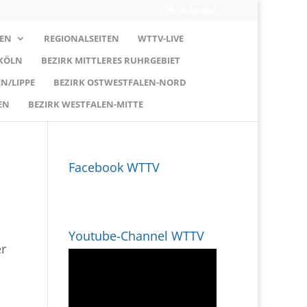
0-Artikel
EN
REGIONALSEITEN
WTTV-LIVE
 KÖLN
BEZIRK MITTLERES RUHRGEBIET
N/LIPPE
BEZIRK OSTWESTFALEN-NORD
EN
BEZIRK WESTFALEN-MITTE
Facebook WTTV
Youtube-Channel WTTV
er