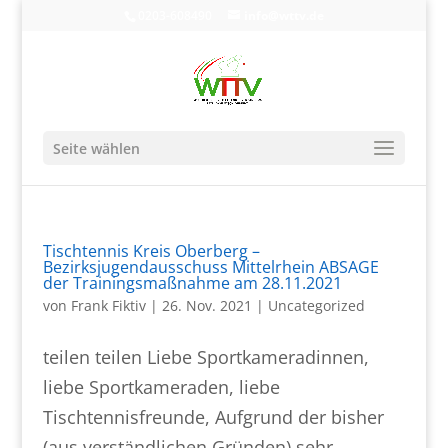
0203-608490
info@wttv.de
Seite wählen
Tischtennis Kreis Oberberg –
Bezirksjugendausschuss Mittelrhein ABSAGE
der Trainingsmaßnahme am 28.11.2021
von
Frank Fiktiv
|
26. Nov. 2021
|
Uncategorized
teilen teilen Liebe Sportkameradinnen,
liebe Sportkameraden, liebe
Tischtennisfreunde, Aufgrund der bisher
(aus verständlichen Gründen) sehr