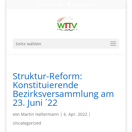
0203-608490
info@wttv.de
Seite wählen
Struktur-Reform:
Konstituierende
Bezirksversammlung am
23. Juni ´22
von
Martin Haltermann
|
6. Apr. 2022
|
Uncategorized