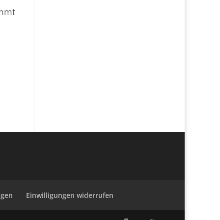
ommt
h
ngen
Einwilligungen widerrufen