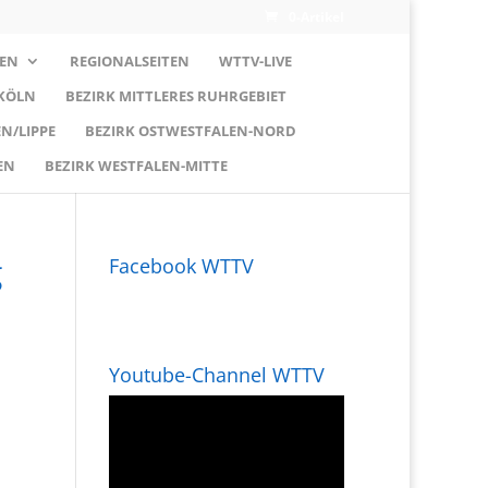
0-Artikel
EN
REGIONALSEITEN
WTTV-LIVE
 KÖLN
BEZIRK MITTLERES RUHRGEBIET
N/LIPPE
BEZIRK OSTWESTFALEN-NORD
EN
BEZIRK WESTFALEN-MITTE
g
Facebook WTTV
Youtube-Channel WTTV