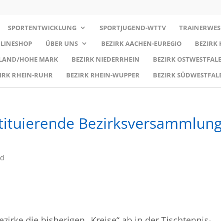
SPORTENTWICKLUNG
SPORTJUGEND-WTTV
TRAINERWES
LINESHOP
ÜBER UNS
BEZIRK AACHEN-EUREGIO
BEZIRK
RLAND/HOHE MARK
BEZIRK NIEDERRHEIN
BEZIRK OSTWESTFALE
IRK RHEIN-RUHR
BEZIRK RHEIN-WUPPER
BEZIRK SÜDWESTFAL
tituierende Bezirksversammlun
ed
irke die bisherigen „Kreise“ ab in der Tischtennis-