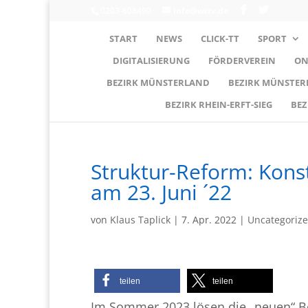
0203-608490
info@wttv.de
START
NEWS
CLICK-TT
SPORT
DIGITALISIERUNG
FÖRDERVEREIN
ON
BEZIRK MÜNSTERLAND
BEZIRK MÜNSTE
BEZIRK RHEIN-ERFT-SIEG
BEZ
Struktur-Reform: Kons
am 23. Juni ´22
von
Klaus Taplick
|
7. Apr. 2022
|
Uncategoriz
teilen
teilen
Im Sommer 2023 lösen die „neuen“ Bez