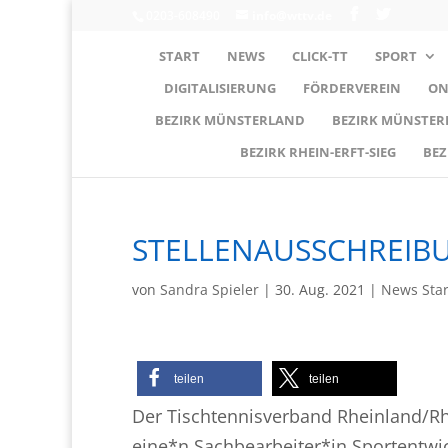
0203-608490
info@wttv.de
START
NEWS
CLICK-TT
SPORT
DIGITALISIERUNG
FÖRDERVEREIN
ON
BEZIRK MÜNSTERLAND
BEZIRK MÜNSTE
BEZIRK RHEIN-ERFT-SIEG
BEZ
STELLENAUSSCHREIB
von
Sandra Spieler
|
30. Aug. 2021
|
News Sta
teilen
teilen
Der Tischtennisverband Rheinland/R
eine*n Sachbearbeiter*in Sportentwic