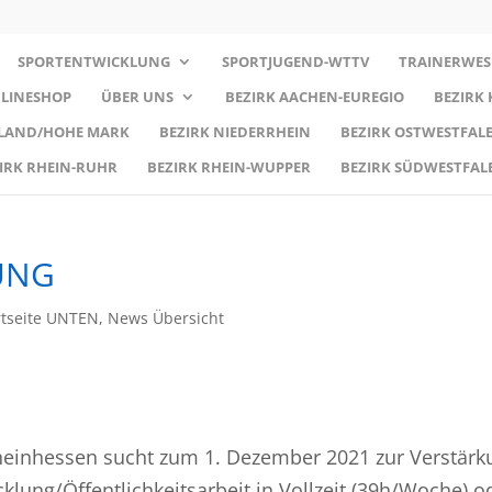
SPORTENTWICKLUNG
SPORTJUGEND-WTTV
TRAINERWES
LINESHOP
ÜBER UNS
BEZIRK AACHEN-EUREGIO
BEZIRK
RLAND/HOHE MARK
BEZIRK NIEDERRHEIN
BEZIRK OSTWESTFALE
IRK RHEIN-RUHR
BEZIRK RHEIN-WUPPER
BEZIRK SÜDWESTFAL
UNG
rtseite UNTEN
,
News Übersicht
heinhessen sucht zum 1. Dezember 2021 zur Verstärk
klung/Öffentlichkeitsarbeit in Vollzeit (39h/Woche) o