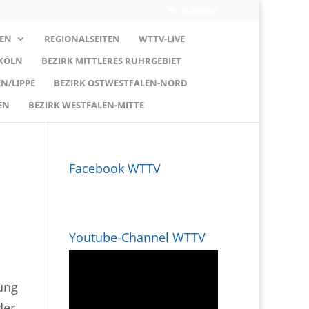
0-Artikel
EN
REGIONALSEITEN
WTTV-LIVE
 KÖLN
BEZIRK MITTLERES RUHRGEBIET
N/LIPPE
BEZIRK OSTWESTFALEN-NORD
EN
BEZIRK WESTFALEN-MITTE
Facebook WTTV
Youtube-Channel WTTV
ung
der