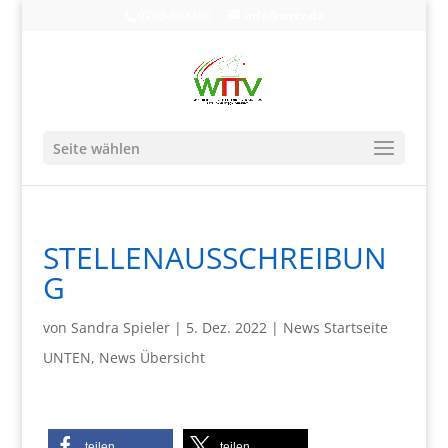
0203-608490
info@wttv.de
Seite wählen
STELLENAUSSCHREIBUN
G
von
Sandra Spieler
|
5. Dez. 2022
|
News Startseite
UNTEN
,
News Übersicht
teilen
teilen