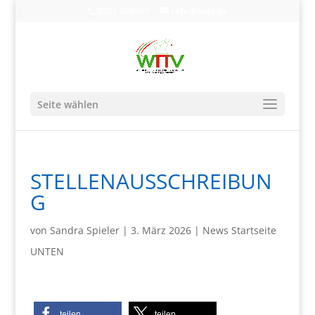
0203-608490
info@wttv.de
Seite wählen
STELLENAUSSCHREIBUN
G
von
Sandra Spieler
|
3. März 2026
|
News Startseite
UNTEN
teilen
teilen