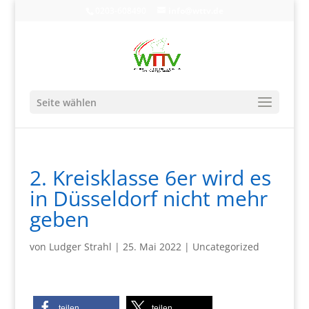
0203-608490
info@wttv.de
Seite wählen
2. Kreisklasse 6er wird es
in Düsseldorf nicht mehr
geben
von
Ludger Strahl
|
25. Mai 2022
|
Uncategorized
teilen
teilen