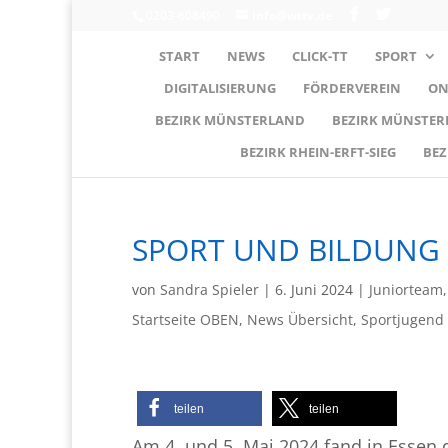
0203-608490
info@wttv.de
START
NEWS
CLICK-TT
SPORT
DIGITALISIERUNG
FÖRDERVEREIN
ON
BEZIRK MÜNSTERLAND
BEZIRK MÜNSTE
BEZIRK RHEIN-ERFT-SIEG
BEZ
SPORT UND BILDUNG 
von
Sandra Spieler
|
6. Juni 2024
|
Juniorteam
Startseite OBEN
,
News Übersicht
,
Sportjugend
teilen
teilen
Am 4. und 5. Mai 2024 fand in Essen 