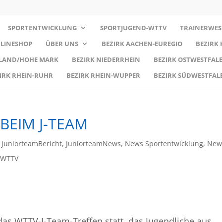
SPORTENTWICKLUNG
SPORTJUGEND-WTTV
TRAINERWES
LINESHOP
ÜBER UNS
BEZIRK AACHEN-EUREGIO
BEZIRK
RLAND/HOHE MARK
BEZIRK NIEDERRHEIN
BEZIRK OSTWESTFALE
IRK RHEIN-RUHR
BEZIRK RHEIN-WUPPER
BEZIRK SÜDWESTFAL
BEIM J-TEAM
,
JuniorteamBericht
,
JuniorteamNews
,
News Sportentwicklung
,
New
 WTTV
das WTTV-J-Team-Treffen statt, das Jugendliche aus