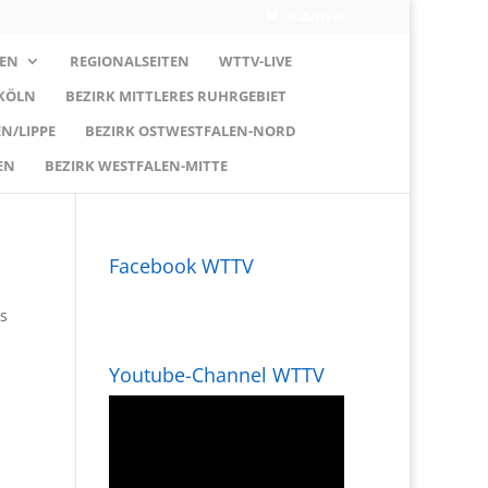
0-Artikel
EN
REGIONALSEITEN
WTTV-LIVE
 KÖLN
BEZIRK MITTLERES RUHRGEBIET
N/LIPPE
BEZIRK OSTWESTFALEN-NORD
EN
BEZIRK WESTFALEN-MITTE
Facebook WTTV
s
Youtube-Channel WTTV