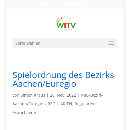
0203-608490
info@wttv.de
Seite wählen
Spielordnung des Bezirks
Aachen/Euregio
von
Simon Kraus
|
28. Nov. 2022
|
Neu-Bezirk-
Aachen/Euregio – REGULARIEN
,
Regularien
Erwachsene