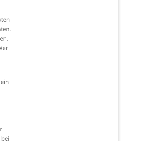
kten
nten.
en.
Wer
 ein
n
r
 bei