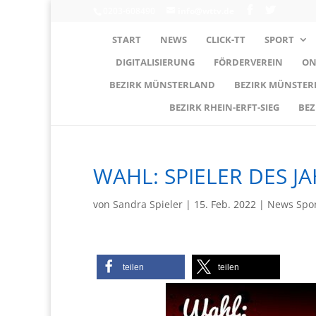
0203-608490
info@wttv.de
START
NEWS
CLICK-TT
SPORT
DIGITALISIERUNG
FÖRDERVEREIN
ON
BEZIRK MÜNSTERLAND
BEZIRK MÜNSTE
BEZIRK RHEIN-ERFT-SIEG
BEZ
WAHL: SPIELER DES J
von
Sandra Spieler
|
15. Feb. 2022
|
News Spo
teilen
teilen