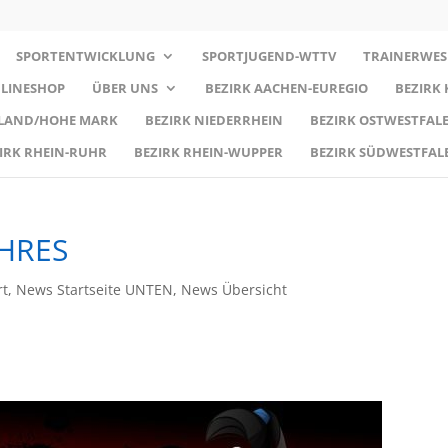
SPORTENTWICKLUNG
SPORTJUGEND-WTTV
TRAINERWES
LINESHOP
ÜBER UNS
BEZIRK AACHEN-EUREGIO
BEZIRK
RLAND/HOHE MARK
BEZIRK NIEDERRHEIN
BEZIRK OSTWESTFALE
IRK RHEIN-RUHR
BEZIRK RHEIN-WUPPER
BEZIRK SÜDWESTFAL
AHRES
rt
,
News Startseite UNTEN
,
News Übersicht