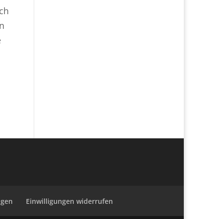
ach
en
e
ngen
Einwilligungen widerrufen