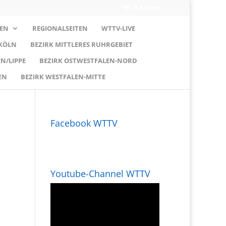
0-Artikel
EN
REGIONALSEITEN
WTTV-LIVE
 KÖLN
BEZIRK MITTLERES RUHRGEBIET
N/LIPPE
BEZIRK OSTWESTFALEN-NORD
EN
BEZIRK WESTFALEN-MITTE
Facebook WTTV
Youtube-Channel WTTV