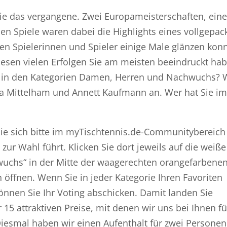
 wie das vergangene. Zwei Europameisterschaften, eine
n Spiele waren dabei die Highlights eines vollgepac
en Spielerinnen und Spieler einige Male glänzen kon
esen vielen Erfolgen Sie am meisten beeindruckt hab
21 in den Kategorien Damen, Herren und Nachwuchs? 
ina Mittelham und Annett Kaufmann an. Wer hat Sie im
e sich bitte im myTischtennis.de-Communitybereich
t zur Wahl führt. Klicken Sie dort jeweils auf die weiße
wuchs“ in der Mitte der waagerechten orangefarbene
n öffnen. Wenn Sie in jeder Kategorie Ihren Favoriten
nnen Sie Ihr Voting abschicken. Damit landen Sie
15 attraktiven Preise, mit denen wir uns bei Ihnen fü
esmal haben wir einen Aufenthalt für zwei Personen