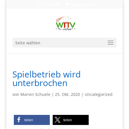
0203-608490
info@wttv.de
Seite wählen
Spielbetrieb wird
unterbrochen
von
Marvin Schuele
|
25. Okt. 2020
|
Uncategorized
teilen
teilen