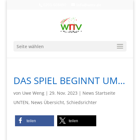
0203-608490
info@wttv.de
Seite wählen
DAS SPIEL BEGINNT UM…
von
Uwe Weng
|
29. Nov. 2023
|
News Startseite
UNTEN
,
News Übersicht
,
Schiedsrichter
teilen
teilen