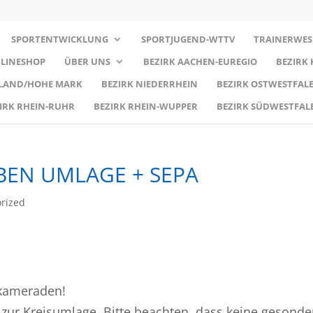
SPORTENTWICKLUNG
SPORTJUGEND-WTTV
TRAINERWES
LINESHOP
ÜBER UNS
BEZIRK AACHEN-EUREGIO
BEZIRK
RLAND/HOHE MARK
BEZIRK NIEDERRHEIN
BEZIRK OSTWESTFALE
IRK RHEIN-RUHR
BEZIRK RHEIN-WUPPER
BEZIRK SÜDWESTFAL
EN UMLAGE + SEPA
rized
kameraden!
 zur Kreisumlage. Bitte beachten, dass keine gesonde