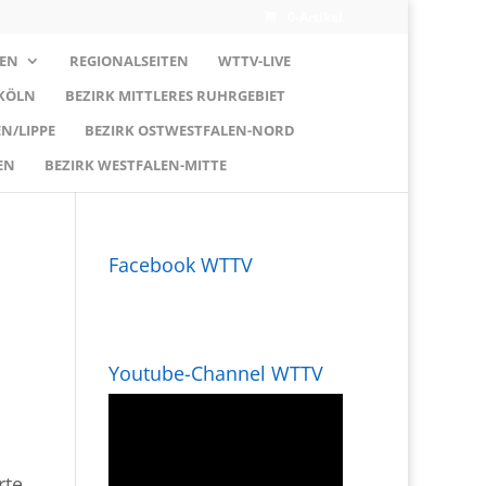
0-Artikel
EN
REGIONALSEITEN
WTTV-LIVE
 KÖLN
BEZIRK MITTLERES RUHRGEBIET
N/LIPPE
BEZIRK OSTWESTFALEN-NORD
EN
BEZIRK WESTFALEN-MITTE
Facebook WTTV
Youtube-Channel WTTV
rte