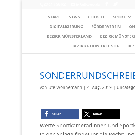
0203-608490
info@wttv.de
START
NEWS
CLICK-TT
SPORT
DIGITALISIERUNG
FÖRDERVEREIN
ON
BEZIRK MÜNSTERLAND
BEZIRK MÜNSTE
BEZIRK RHEIN-ERFT-SIEG
BEZ
SONDERRUNDSCHREIB
von
Ute Wonnemann
|
4. Aug. 2019
|
Uncatego
teilen
teilen
Werte Sportkameradinnen und Sport
In der Anlage findet Ihr die Rechnung