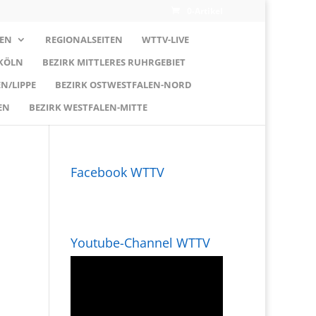
0-Artikel
EN
REGIONALSEITEN
WTTV-LIVE
 KÖLN
BEZIRK MITTLERES RUHRGEBIET
N/LIPPE
BEZIRK OSTWESTFALEN-NORD
EN
BEZIRK WESTFALEN-MITTE
Facebook WTTV
Youtube-Channel WTTV