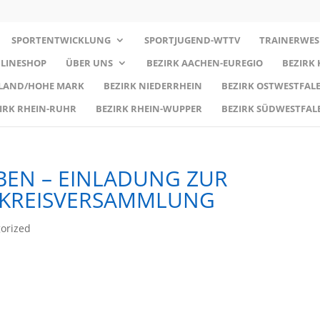
SPORTENTWICKLUNG
SPORTJUGEND-WTTV
TRAINERWES
LINESHOP
ÜBER UNS
BEZIRK AACHEN-EUREGIO
BEZIRK
RLAND/HOHE MARK
BEZIRK NIEDERRHEIN
BEZIRK OSTWESTFALE
IRK RHEIN-RUHR
BEZIRK RHEIN-WUPPER
BEZIRK SÜDWESTFAL
EN – EINLADUNG ZUR
 KREISVERSAMMLUNG
orized