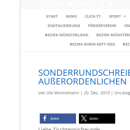
0203-608490
info@wttv.de
START
NEWS
CLICK-TT
SPORT
DIGITALISIERUNG
FÖRDERVEREIN
ON
BEZIRK MÜNSTERLAND
BEZIRK MÜNSTE
BEZIRK RHEIN-ERFT-SIEG
BEZ
SONDERRUNDSCHREIB
AUßERORDENLICHEN
von
Ute Wonnemann
|
20. Dez. 2019
|
Uncateg
teilen
teilen
Liebe Tischtennisfreunde,