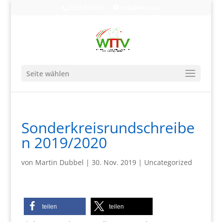
0203-608490
info@wttv.de
Seite wählen
Sonderkreisrundschreibe
n 2019/2020
von
Martin Dubbel
|
30. Nov. 2019
|
Uncategorized
teilen
teilen