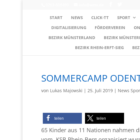
0203-608490
info@wttv.de
START
NEWS
CLICK-TT
SPORT
DIGITALISIERUNG
FÖRDERVEREIN
ON
BEZIRK MÜNSTERLAND
BEZIRK MÜNSTE
BEZIRK RHEIN-ERFT-SIEG
BEZ
SOMMERCAMP ODEN
von
Lukas Majowski
|
25. Juli 2019
|
News Spor
teilen
teilen
65 Kinder aus 11 Nationen nahmen d
vom KSB Rhein-Berg organisiert wurd