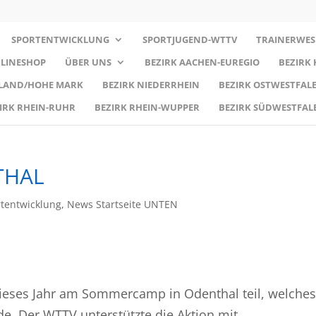
SPORTENTWICKLUNG
SPORTJUGEND-WTTV
TRAINERWES
LINESHOP
ÜBER UNS
BEZIRK AACHEN-EUREGIO
BEZIRK
RLAND/HOHE MARK
BEZIRK NIEDERRHEIN
BEZIRK OSTWESTFALE
IRK RHEIN-RUHR
BEZIRK RHEIN-WUPPER
BEZIRK SÜDWESTFAL
THAL
tentwicklung
,
News Startseite UNTEN
ieses Jahr am Sommercamp in Odenthal teil, welches
e. Der WTTV unterstützte die Aktion mit