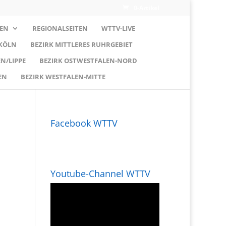
0-Artikel
EN
REGIONALSEITEN
WTTV-LIVE
 KÖLN
BEZIRK MITTLERES RUHRGEBIET
N/LIPPE
BEZIRK OSTWESTFALEN-NORD
EN
BEZIRK WESTFALEN-MITTE
Facebook WTTV
Youtube-Channel WTTV