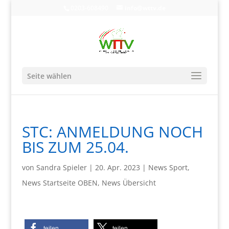
0203-608490
info@wttv.de
Seite wählen
STC: ANMELDUNG NOCH
BIS ZUM 25.04.
von
Sandra Spieler
|
20. Apr. 2023
|
News Sport
,
News Startseite OBEN
,
News Übersicht
teilen
teilen