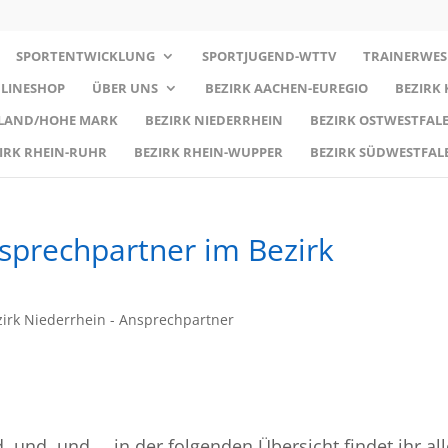
SPORTENTWICKLUNG
SPORTJUGEND-WTTV
TRAINERWES
LINESHOP
ÜBER UNS
BEZIRK AACHEN-EUREGIO
BEZIRK
RLAND/HOHE MARK
BEZIRK NIEDERRHEIN
BEZIRK OSTWESTFALE
IRK RHEIN-RUHR
BEZIRK RHEIN-WUPPER
BEZIRK SÜDWESTFAL
nsprechpartner im Bezirk
irk Niederrhein - Ansprechpartner
, und, und … in der folgenden Übersicht findet ihr all