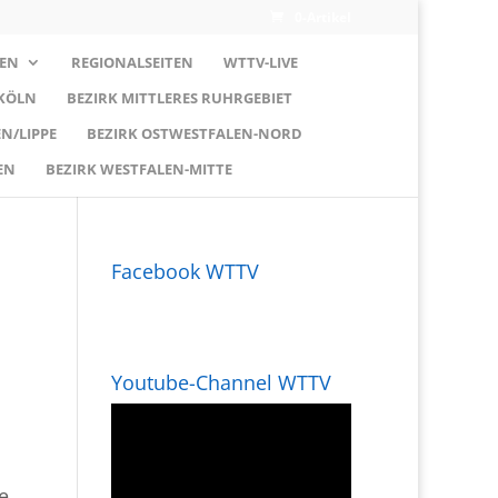
0-Artikel
EN
REGIONALSEITEN
WTTV-LIVE
 KÖLN
BEZIRK MITTLERES RUHRGEBIET
N/LIPPE
BEZIRK OSTWESTFALEN-NORD
EN
BEZIRK WESTFALEN-MITTE
Facebook WTTV
Youtube-Channel WTTV
e