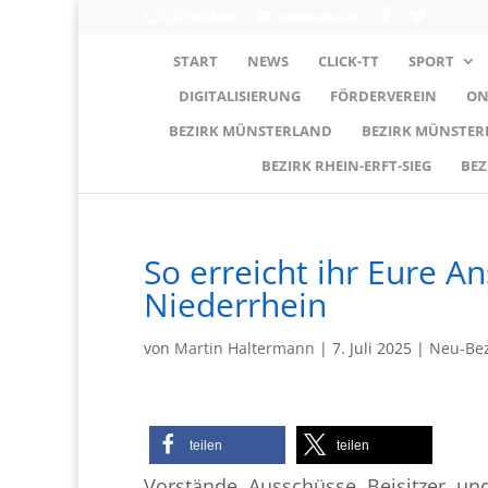
0203-608490
info@wttv.de
START
NEWS
CLICK-TT
SPORT
DIGITALISIERUNG
FÖRDERVEREIN
ON
BEZIRK MÜNSTERLAND
BEZIRK MÜNSTE
BEZIRK RHEIN-ERFT-SIEG
BEZ
So erreicht ihr Eure A
Niederrhein
von
Martin Haltermann
|
7. Juli 2025
|
Neu-Bez
teilen
teilen
Vorstände, Ausschüsse, Beisitzer, und