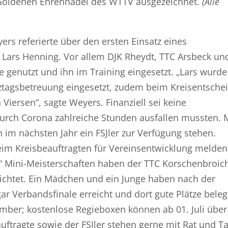
r Goldenen Ehrennadel des WTTV ausgezeichnet.
(Alle
rs referierte über den ersten Einsatz eines
s, Lars Henning. Vor allem DJK Rheydt, TTC Arsbeck un
 genutzt und ihn im Training eingesetzt. „Lars wurde
ztagsbetreuung eingesetzt, zudem beim Kreisentschei
iersen“, sagte Weyers. Finanziell sei keine
urch Corona zahlreiche Stunden ausfallen mussten. 
 im nächsten Jahr ein FSJler zur Verfügung stehen.
eim Kreisbeauftragten für Vereinsentwicklung melden
.“ Mini-Meisterschaften haben der TTC Korschenbroic
chtet. Ein Mädchen und ein Junge haben nach der
r Verbandsfinale erreicht und dort gute Plätze beleg
mber; kostenlose Regieboxen können ab 01. Juli über
auftragte sowie der FSJler stehen gerne mit Rat und Ta