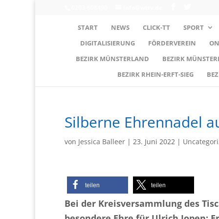
0203-608490
info@wttv.de
START
NEWS
CLICK-TT
SPORT
DIGITALISIERUNG
FÖRDERVEREIN
ON
BEZIRK MÜNSTERLAND
BEZIRK MÜNSTE
BEZIRK RHEIN-ERFT-SIEG
BEZ
Silberne Ehrennadel au
von
Jessica Balleer
|
23. Juni 2022
|
Uncategor
teilen
teilen
Bei der Kreisversammlung des Tis
besondere Ehre für Ulrich Jopen: E