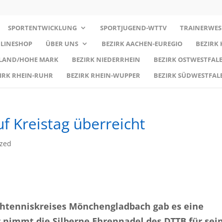
SPORTENTWICKLUNG
SPORTJUGEND-WTTV
TRAINERWES
LINESHOP
ÜBER UNS
BEZIRK AACHEN-EUREGIO
BEZIRK
RLAND/HOHE MARK
BEZIRK NIEDERRHEIN
BEZIRK OSTWESTFALE
IRK RHEIN-RUHR
BEZIRK RHEIN-WUPPER
BEZIRK SÜDWESTFAL
f Kreistag überreicht
ized
chtenniskreises Mönchengladbach gab es eine
r nimmt die Silberne Ehrennadel des DTTB für sei