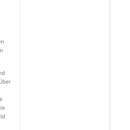
en
en
nd
„Über
e
ie
eld