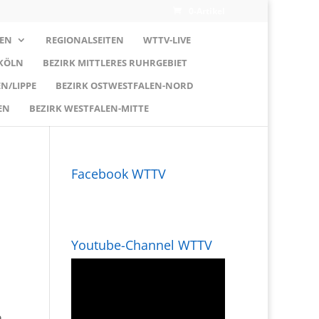
0-Artikel
EN
REGIONALSEITEN
WTTV-LIVE
 KÖLN
BEZIRK MITTLERES RUHRGEBIET
N/LIPPE
BEZIRK OSTWESTFALEN-NORD
EN
BEZIRK WESTFALEN-MITTE
Facebook WTTV
Youtube-Channel WTTV
n