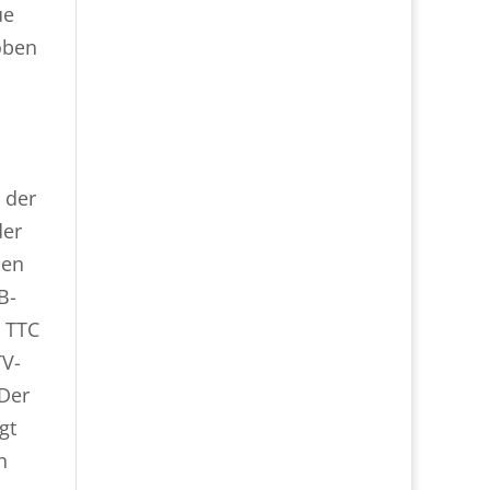
ue
oben
 der
der
den
B-
s TTC
TV-
„Der
gt
n