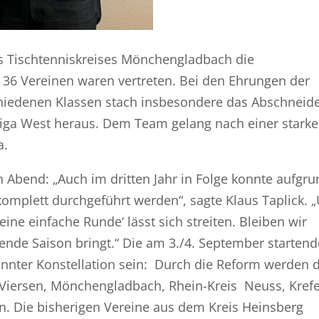
es Tischtenniskreises Mönchengladbach die
n 36 Vereinen waren vertreten. Bei den Ehrungen der
chiedenen Klassen stach insbesondere das Abschneid
liga West heraus. Dem Team gelang nach einer stark
a.
n Abend: „Auch im dritten Jahr in Folge konnte aufgru
komplett durchgeführt werden“, sagte Klaus Taplick. 
ine einfache Runde‘ lässt sich streiten. Bleiben wir
nde Saison bringt.“ Die am 3./4. September startend
kannter Konstellation sein: Durch die Reform werden d
e Viersen, Mönchengladbach, Rhein-Kreis Neuss, Kref
en. Die bisherigen Vereine aus dem Kreis Heinsberg