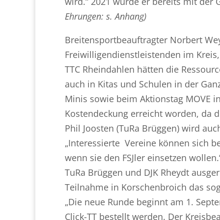
wird.“ 2021 wurde er bereits mit de
Ehrungen: s. Anhang)
Breitensportbeauftragter Norbert Weye
Freiwilligendienstleistenden im Krei
TTC Rheindahlen hätten die Ressource
auch in Kitas und Schulen in der Gan
Minis sowie beim Aktionstag MOVE in V
Kostendeckung erreicht worden, da d
Phil Joosten (TuRa Brüggen) wird auch
„Interessierte Vereine können sich b
wenn sie den FSJler einsetzen wollen
TuRa Brüggen und DJK Rheydt ausgeri
Teilnahme in Korschenbroich das soga
„Die neue Runde beginnt am 1. Septe
Click-TT bestellt werden. Der Kreisbe