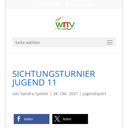
0203-608490
info@wttv.de
Seite wählen
SICHTUNGSTURNIER
JUGEND 11
von
Sandra Spieler
|
28. Okt. 2021
|
Jugendsport
teilen
teilen