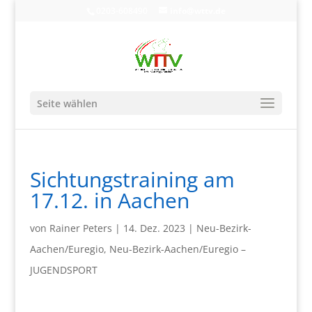
0203-608490
info@wttv.de
Seite wählen
Sichtungstraining am
17.12. in Aachen
von
Rainer Peters
|
14. Dez. 2023
|
Neu-Bezirk-
Aachen/Euregio
,
Neu-Bezirk-Aachen/Euregio –
JUGENDSPORT