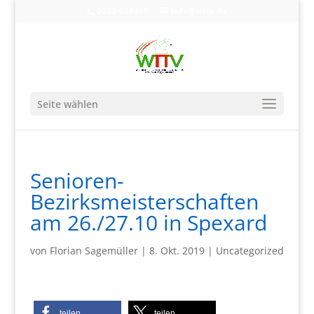
0203-608490
info@wttv.de
Seite wählen
Senioren-
Bezirksmeisterschaften
am 26./27.10 in Spexard
von
Florian Sagemüller
|
8. Okt. 2019
|
Uncategorized
teilen
teilen