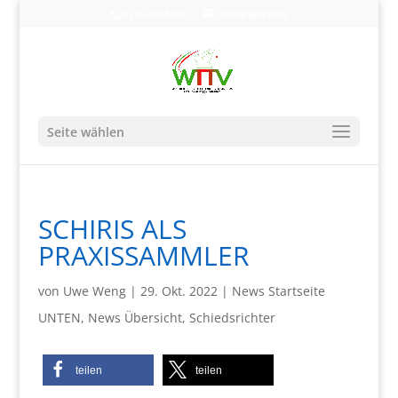
0203-608490
info@wttv.de
Seite wählen
SCHIRIS ALS
PRAXISSAMMLER
von
Uwe Weng
|
29. Okt. 2022
|
News Startseite
UNTEN
,
News Übersicht
,
Schiedsrichter
teilen
teilen