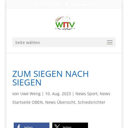
0203-608490
info@wttv.de
Seite wählen
ZUM SIEGEN NACH
SIEGEN
von
Uwe Weng
|
10. Aug. 2023
|
News Sport
,
News
Startseite OBEN
,
News Übersicht
,
Schiedsrichter
teilen
teilen