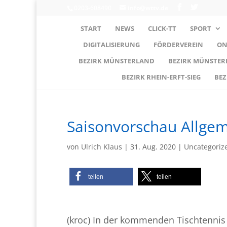
0203-608490
info@wttv.de
START
NEWS
CLICK-TT
SPORT
DIGITALISIERUNG
FÖRDERVEREIN
ON
BEZIRK MÜNSTERLAND
BEZIRK MÜNSTE
BEZIRK RHEIN-ERFT-SIEG
BEZ
Saisonvorschau Allgem
von
Ulrich Klaus
|
31. Aug. 2020
|
Uncategoriz
teilen
teilen
(kroc) In der kommenden Tischtennis 