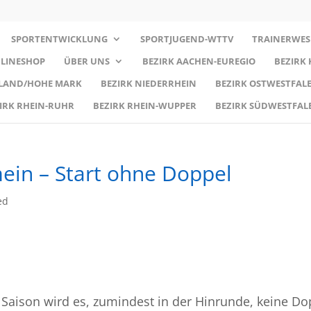
SPORTENTWICKLUNG
SPORTJUGEND-WTTV
TRAINERWES
LINESHOP
ÜBER UNS
BEZIRK AACHEN-EUREGIO
BEZIRK
RLAND/HOHE MARK
BEZIRK NIEDERRHEIN
BEZIRK OSTWESTFALE
IRK RHEIN-RUHR
BEZIRK RHEIN-WUPPER
BEZIRK SÜDWESTFAL
ein – Start ohne Doppel
ed
Saison wird es, zumindest in der Hinrunde, keine Do