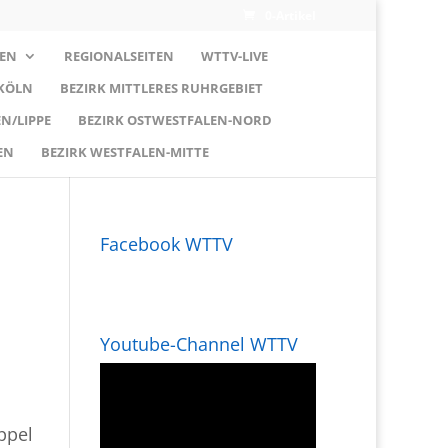
0-Artikel
EN
REGIONALSEITEN
WTTV-LIVE
 KÖLN
BEZIRK MITTLERES RUHRGEBIET
N/LIPPE
BEZIRK OSTWESTFALEN-NORD
EN
BEZIRK WESTFALEN-MITTE
Facebook WTTV
Youtube-Channel WTTV
ppel