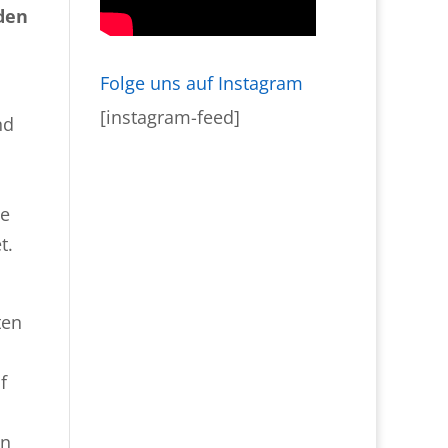
den
Folge uns auf Instagram
[instagram-feed]
nd
ie
t.
ten
f
en