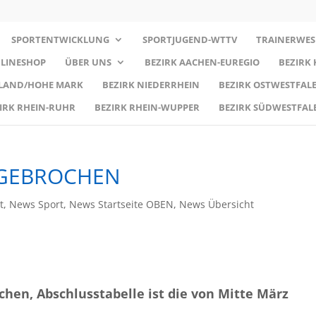
SPORTENTWICKLUNG
SPORTJUGEND-WTTV
TRAINERWES
LINESHOP
ÜBER UNS
BEZIRK AACHEN-EUREGIO
BEZIRK
RLAND/HOHE MARK
BEZIRK NIEDERRHEIN
BEZIRK OSTWESTFALE
IRK RHEIN-RUHR
BEZIRK RHEIN-WUPPER
BEZIRK SÜDWESTFAL
BGEBROCHEN
t
,
News Sport
,
News Startseite OBEN
,
News Übersicht
chen, Abschlusstabelle ist die von Mitte März