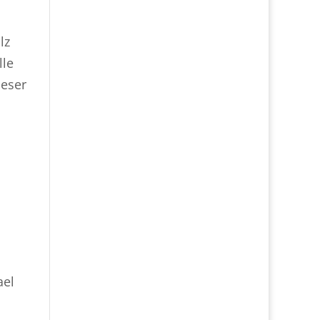
lz
lle
ieser
ael