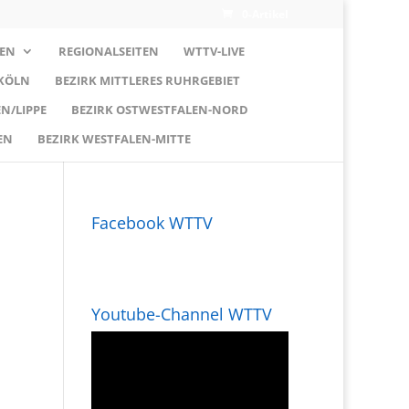
0-Artikel
EN
REGIONALSEITEN
WTTV-LIVE
 KÖLN
BEZIRK MITTLERES RUHRGEBIET
N/LIPPE
BEZIRK OSTWESTFALEN-NORD
EN
BEZIRK WESTFALEN-MITTE
Facebook WTTV
Youtube-Channel WTTV