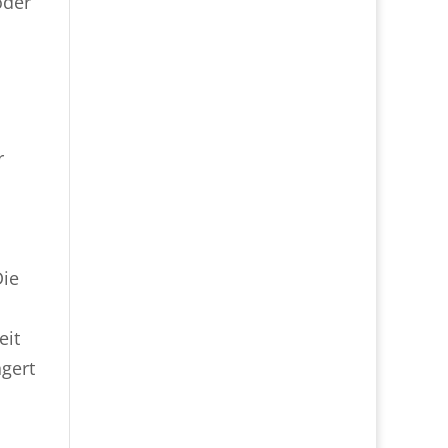
oder
r
Die
eit
gert