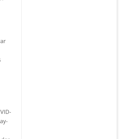
war
s
OVID-
ay-