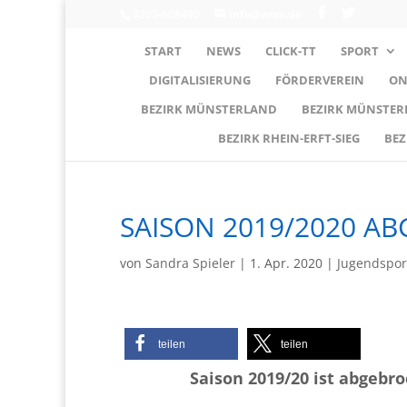
0203-608490
info@wttv.de
START
NEWS
CLICK-TT
SPORT
DIGITALISIERUNG
FÖRDERVEREIN
ON
BEZIRK MÜNSTERLAND
BEZIRK MÜNSTE
BEZIRK RHEIN-ERFT-SIEG
BEZ
SAISON 2019/2020 A
von
Sandra Spieler
|
1. Apr. 2020
|
Jugendspor
teilen
teilen
Saison 2019/20 ist abgebro