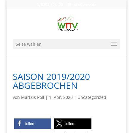
0203-608490
info@wttv.de
Seite wählen
SAISON 2019/2020
ABGEBROCHEN
von
Markus Poll
|
1. Apr. 2020
|
Uncategorized
teilen
teilen