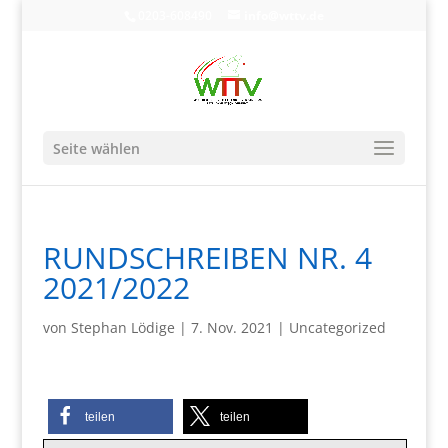
0203-608490
info@wttv.de
Seite wählen
RUNDSCHREIBEN NR. 4
2021/2022
von
Stephan Lödige
|
7. Nov. 2021
|
Uncategorized
teilen
teilen