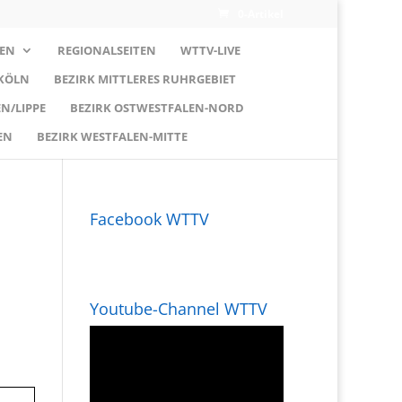
0-Artikel
EN
REGIONALSEITEN
WTTV-LIVE
 KÖLN
BEZIRK MITTLERES RUHRGEBIET
N/LIPPE
BEZIRK OSTWESTFALEN-NORD
EN
BEZIRK WESTFALEN-MITTE
Facebook WTTV
Youtube-Channel WTTV