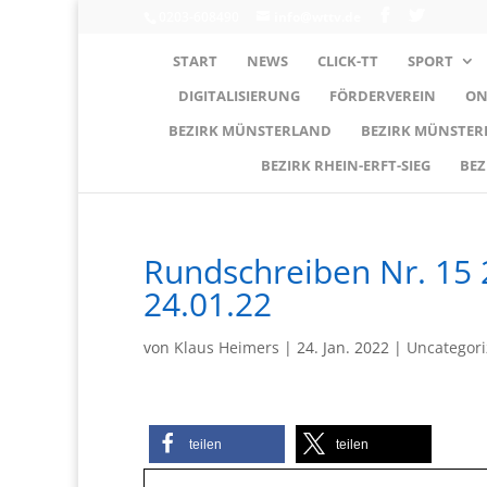
0203-608490
info@wttv.de
START
NEWS
CLICK-TT
SPORT
DIGITALISIERUNG
FÖRDERVEREIN
ON
BEZIRK MÜNSTERLAND
BEZIRK MÜNSTE
BEZIRK RHEIN-ERFT-SIEG
BEZ
Rundschreiben Nr. 15
24.01.22
von
Klaus Heimers
|
24. Jan. 2022
|
Uncategor
teilen
teilen