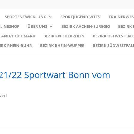
SPORTENTWICKLUNG
SPORTJUGEND-WTTV
TRAINERWES
LINESHOP
ÜBER UNS
BEZIRK AACHEN-EUREGIO
BEZIRK
RLAND/HOHE MARK
BEZIRK NIEDERRHEIN
BEZIRK OSTWESTFALE
IRK RHEIN-RUHR
BEZIRK RHEIN-WUPPER
BEZIRK SÜDWESTFAL
 21/22 Sportwart Bonn vom
ized