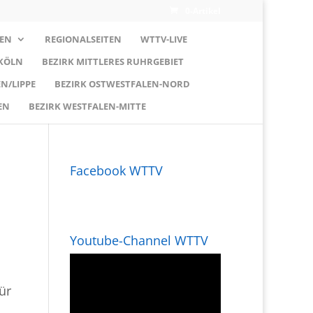
0-Artikel
EN
REGIONALSEITEN
WTTV-LIVE
 KÖLN
BEZIRK MITTLERES RUHRGEBIET
N/LIPPE
BEZIRK OSTWESTFALEN-NORD
EN
BEZIRK WESTFALEN-MITTE
Facebook WTTV
Youtube-Channel WTTV
ür