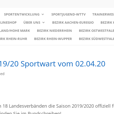
SPORTENTWICKLUNG
SPORTJUGEND-WTTV
TRAINERWES
LINESHOP
ÜBER UNS
BEZIRK AACHEN-EUREGIO
BEZIRK
RLAND/HOHE MARK
BEZIRK NIEDERRHEIN
BEZIRK OSTWESTFALE
IRK RHEIN-RUHR
BEZIRK RHEIN-WUPPER
BEZIRK SÜDWESTFAL
19/20 Sportwart vom 02.04.20
zed
 18 Landesverbänden die Saison 2019/2020 offiziell f
finden Sie im Rundschreiben!