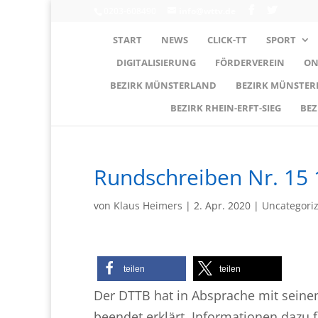
0203-608490
info@wttv.de
START
NEWS
CLICK-TT
SPORT
DIGITALISIERUNG
FÖRDERVEREIN
ON
BEZIRK MÜNSTERLAND
BEZIRK MÜNSTE
BEZIRK RHEIN-ERFT-SIEG
BEZ
Rundschreiben Nr. 15 
von
Klaus Heimers
|
2. Apr. 2020
|
Uncategori
teilen
teilen
Der DTTB hat in Absprache mit seinen
beendet erklärt. Informationen dazu 