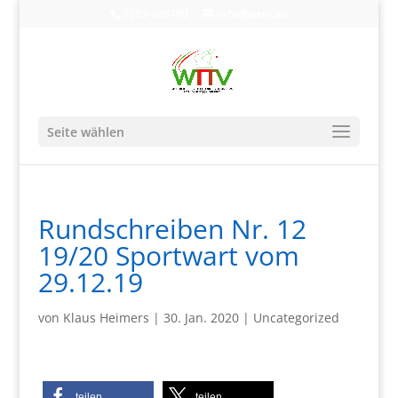
0203-608490
info@wttv.de
Seite wählen
Rundschreiben Nr. 12
19/20 Sportwart vom
29.12.19
von
Klaus Heimers
|
30. Jan. 2020
|
Uncategorized
teilen
teilen