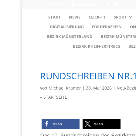
0203-608490
info@wttv.de
START
NEWS
CLICK-TT
SPORT
DIGITALISIERUNG
FÖRDERVEREIN
ON
BEZIRK MÜNSTERLAND
BEZIRK MÜNSTE
BEZIRK RHEIN-ERFT-SIEG
BEZ
RUNDSCHREIBEN NR.1
von
Michael Kramer
|
30. Mai 2026
|
Neu-Bezi
– STARTSEITE
teilen
teilen
Das 10. Rundschreiben des Bezirkssp