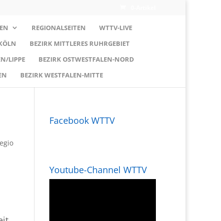
0-Artikel
EN
REGIONALSEITEN
WTTV-LIVE
 KÖLN
BEZIRK MITTLERES RUHRGEBIET
N/LIPPE
BEZIRK OSTWESTFALEN-NORD
EN
BEZIRK WESTFALEN-MITTE
Facebook WTTV
egio
Youtube-Channel WTTV
it.