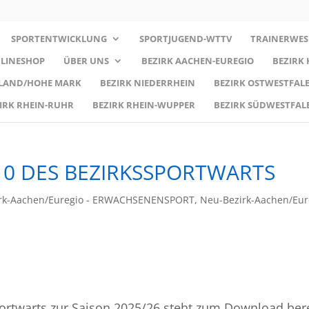
SPORTENTWICKLUNG
SPORTJUGEND-WTTV
TRAINERWES
LINESHOP
ÜBER UNS
BEZIRK AACHEN-EUREGIO
BEZIRK
RLAND/HOHE MARK
BEZIRK NIEDERRHEIN
BEZIRK OSTWESTFALE
IRK RHEIN-RUHR
BEZIRK RHEIN-WUPPER
BEZIRK SÜDWESTFAL
0 DES BEZIRKSSPORTWARTS
rk-Aachen/Euregio - ERWACHSENENSPORT
,
Neu-Bezirk-Aachen/Eur
ortwarts zur Saison 2025/26 steht zum Download bere