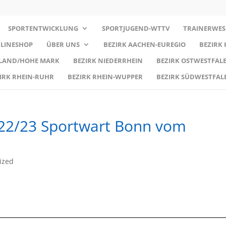
SPORTENTWICKLUNG
SPORTJUGEND-WTTV
TRAINERWES
LINESHOP
ÜBER UNS
BEZIRK AACHEN-EUREGIO
BEZIRK
RLAND/HOHE MARK
BEZIRK NIEDERRHEIN
BEZIRK OSTWESTFALE
IRK RHEIN-RUHR
BEZIRK RHEIN-WUPPER
BEZIRK SÜDWESTFAL
 22/23 Sportwart Bonn vom
ized