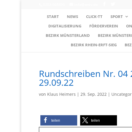
0203-608490
info@wttv.de
START
NEWS
CLICK-TT
SPORT
DIGITALISIERUNG
FÖRDERVEREIN
ON
BEZIRK MÜNSTERLAND
BEZIRK MÜNSTE
BEZIRK RHEIN-ERFT-SIEG
BEZ
Rundschreiben Nr. 04
29.09.22
von
Klaus Heimers
|
29. Sep. 2022
|
Uncategor
teilen
teilen