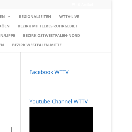
0-Artikel
EN
REGIONALSEITEN
WTTV-LIVE
 KÖLN
BEZIRK MITTLERES RUHRGEBIET
N/LIPPE
BEZIRK OSTWESTFALEN-NORD
EN
BEZIRK WESTFALEN-MITTE
Facebook WTTV
Youtube-Channel WTTV