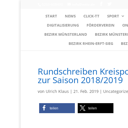
0203-608490
info@wttv.de
START
NEWS
CLICK-TT
SPORT
DIGITALISIERUNG
FÖRDERVEREIN
ON
BEZIRK MÜNSTERLAND
BEZIRK MÜNSTE
BEZIRK RHEIN-ERFT-SIEG
BEZ
Rundschreiben Kreispok
zur Saison 2018/2019
von
Ulrich Klaus
|
21. Feb. 2019
|
Uncategoriz
teilen
teilen