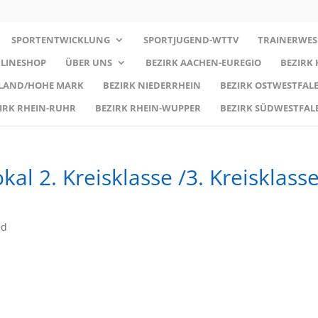
SPORTENTWICKLUNG
SPORTJUGEND-WTTV
TRAINERWES
LINESHOP
ÜBER UNS
BEZIRK AACHEN-EUREGIO
BEZIRK
RLAND/HOHE MARK
BEZIRK NIEDERRHEIN
BEZIRK OSTWESTFALE
IRK RHEIN-RUHR
BEZIRK RHEIN-WUPPER
BEZIRK SÜDWESTFAL
al 2. Kreisklasse /3. Kreisklass
ed