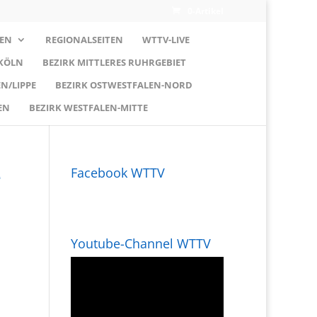
0-Artikel
EN
REGIONALSEITEN
WTTV-LIVE
 KÖLN
BEZIRK MITTLERES RUHRGEBIET
N/LIPPE
BEZIRK OSTWESTFALEN-NORD
EN
BEZIRK WESTFALEN-MITTE
e
Facebook WTTV
Youtube-Channel WTTV