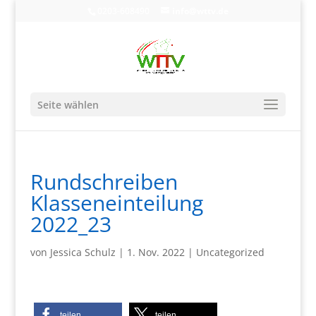
0203-608490
info@wttv.de
Seite wählen
Rundschreiben
Klasseneinteilung
2022_23
von
Jessica Schulz
|
1. Nov. 2022
|
Uncategorized
teilen
teilen