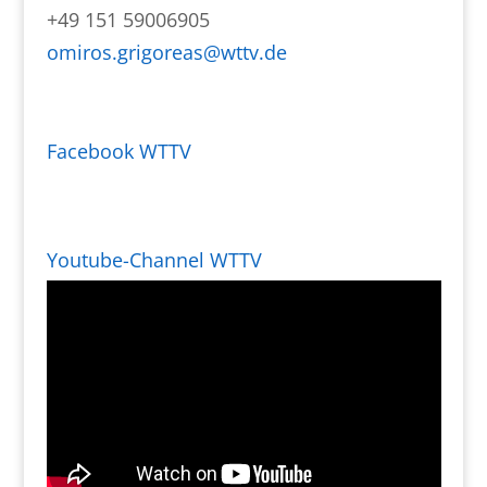
+49 151 59006905
omiros.grigoreas@wttv.de
Facebook WTTV
Youtube-Channel WTTV