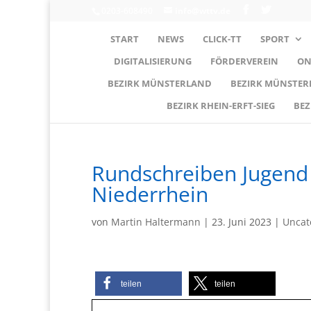
0203-608490
info@wttv.de
START
NEWS
CLICK-TT
SPORT
DIGITALISIERUNG
FÖRDERVEREIN
ON
BEZIRK MÜNSTERLAND
BEZIRK MÜNSTE
BEZIRK RHEIN-ERFT-SIEG
BEZ
Rundschreiben Jugend 
Niederrhein
von
Martin Haltermann
|
23. Juni 2023
|
Uncat
teilen
teilen