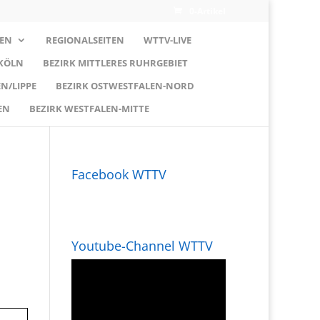
0-Artikel
EN
REGIONALSEITEN
WTTV-LIVE
 KÖLN
BEZIRK MITTLERES RUHRGEBIET
N/LIPPE
BEZIRK OSTWESTFALEN-NORD
EN
BEZIRK WESTFALEN-MITTE
Facebook WTTV
Youtube-Channel WTTV