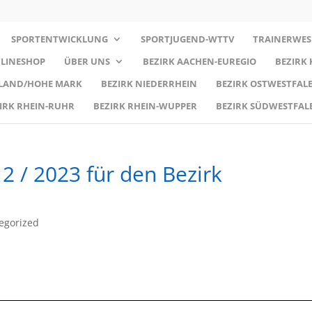
SPORTENTWICKLUNG
SPORTJUGEND-WTTV
TRAINERWES
LINESHOP
ÜBER UNS
BEZIRK AACHEN-EUREGIO
BEZIRK
RLAND/HOHE MARK
BEZIRK NIEDERRHEIN
BEZIRK OSTWESTFALE
IRK RHEIN-RUHR
BEZIRK RHEIN-WUPPER
BEZIRK SÜDWESTFAL
2 / 2023 für den Bezirk
egorized