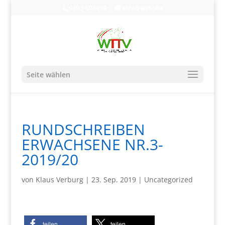
0203-608490
info@wttv.de
Seite wählen
RUNDSCHREIBEN
ERWACHSENE NR.3-
2019/20
von
Klaus Verburg
|
23. Sep. 2019
|
Uncategorized
teilen
teilen