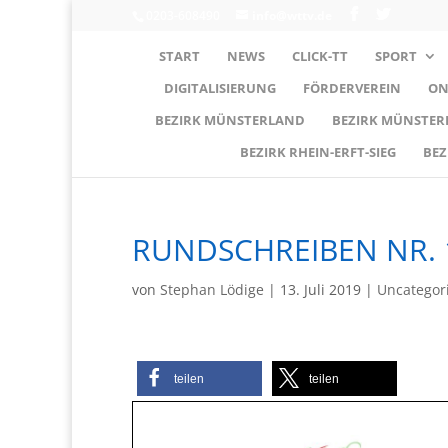
0203-608490
info@wttv.de
START
NEWS
CLICK-TT
SPORT
DIGITALISIERUNG
FÖRDERVEREIN
ON
BEZIRK MÜNSTERLAND
BEZIRK MÜNSTE
BEZIRK RHEIN-ERFT-SIEG
BEZ
RUNDSCHREIBEN NR. 
von
Stephan Lödige
|
13. Juli 2019
|
Uncategor
teilen
teilen