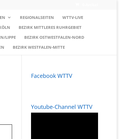
0-Artikel
EN
REGIONALSEITEN
WTTV-LIVE
 KÖLN
BEZIRK MITTLERES RUHRGEBIET
N/LIPPE
BEZIRK OSTWESTFALEN-NORD
EN
BEZIRK WESTFALEN-MITTE
Facebook WTTV
Youtube-Channel WTTV