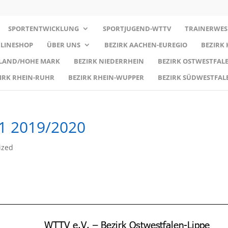
SPORTENTWICKLUNG
SPORTJUGEND-WTTV
TRAINERWES
LINESHOP
ÜBER UNS
BEZIRK AACHEN-EUREGIO
BEZIRK
RLAND/HOHE MARK
BEZIRK NIEDERRHEIN
BEZIRK OSTWESTFALE
IRK RHEIN-RUHR
BEZIRK RHEIN-WUPPER
BEZIRK SÜDWESTFAL
1 2019/2020
ized